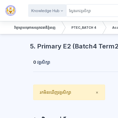
រំលងទៅកាន់មាតិកាមេ
Knowledge Hub
វិទ្យាស្ថានគរុកោសល្យរាជធានីភ្នំពេញ
PTEC_BATCH 4
Aca
ប្លុក
5. Primary E2 (Batch4 Term2
0
វគ្គសិក្សា
Close
រកមិនឃើញវគ្គសិក្សា
×