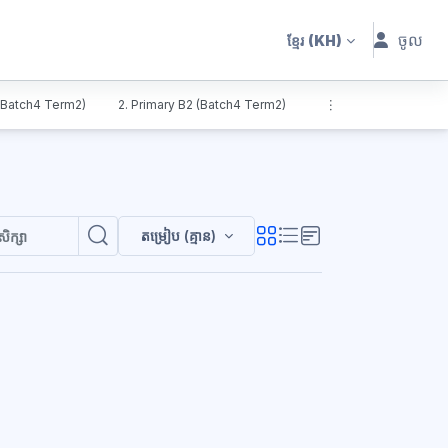
ចូល
ខ្មែរ
(KH)
 (Batch4 Term2)
2. Primary B2 (Batch4 Term2)
តម្រៀប (គ្មាន)
ស្វែងរកវគ្គសិក្សា
ស្វែងរកវគ្គសិក្សា