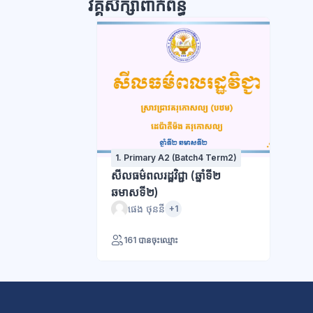
វគ្គសិក្សាពាក់ព័ន្ធ
1. Primary A2 (Batch4 Term2)
សីលធម៌ពលរដ្ឋវិជ្ជា (ឆ្នាំទី២
ឆមាសទី២)
ផេង ថុននី
+1
161 បានចុះឈ្មោះ
ប្លុក