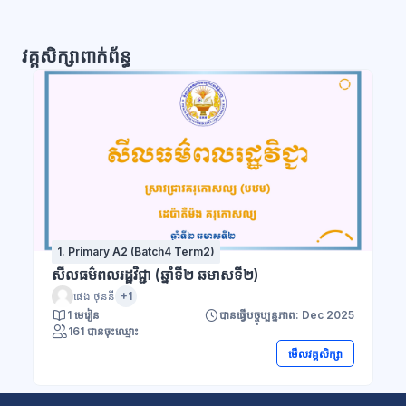
វគ្គសិក្សាពាក់ព័ន្ធ
1. Primary A2 (Batch4 Term2)
សីលធម៌ពលរដ្ឋវិជ្ជា (ឆ្នាំទី២ ឆមាសទី២)
ផេង ថុននី
+1
1 មេរៀន
បានធ្វើបច្ចុប្បន្នភាព: Dec 2025
161 បានចុះឈ្មោះ
មើលវគ្គសិក្សា
ប្លុក