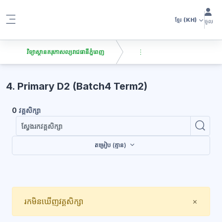
រំលងទៅកាន់មាតិកាមេ
ខ្មែរ
(KH)
ចូល
Side panel
វិទ្យាស្ថានគរុកោសល្យរាជធានីភ្នំពេញ
ប្លុក
4. Primary D2 (Batch4 Term2)
0
វគ្គសិក្សា
ស្វែ
ស្វែងរកវគ
តម្រៀប (គ្មាន)
Close
រកមិនឃើញវគ្គសិក្សា
×