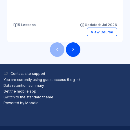
5 Lessons
Updated: Jul 2026
View Course
Blocks
Blocks
Contact site support
You are currently using guest access (
Log in
)
Data retention summary
Get the mobile app
Switch to the standard theme
Powered by
Moodle