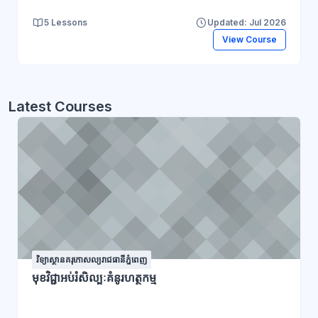
5 Lessons
Updated: Jul 2026
View Course
Latest Courses
វិទ្យាស្ថានគរុកោសល្យរាជធានីភ្នំពេញ
មុខវិជ្ជាអប់រំសិល្បៈគំនូរហត្ថកម្ម