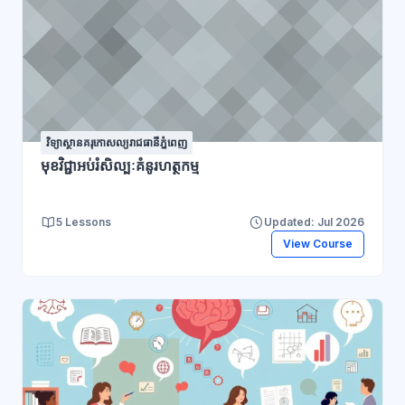
វិទ្យាស្ថានគរុកោសល្យរាជធានីភ្នំពេញ
មុខវិជ្ជាអប់រំសិល្បៈគំនូរហត្ថកម្ម
5 Lessons
Updated: Jul 2026
View Course