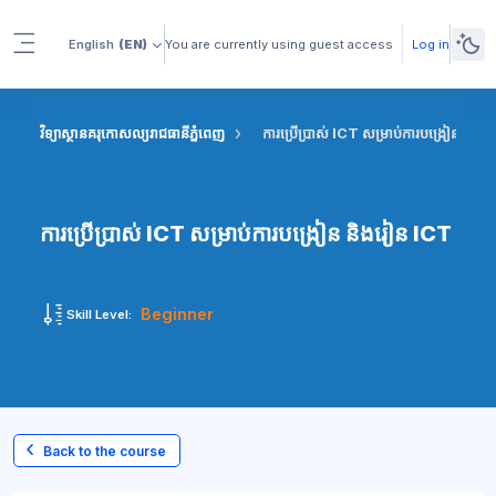
Skip to main content
English
(EN)
You are currently using guest access
Log in
Side panel
វិទ្យាស្ថានគរុកោសល្យរាជធានីភ្នំពេញ
ការប្រើប្រាស់ ICT សម្រាប់ការបង្រៀន និង
ការប្រើប្រាស់ ICT សម្រាប់ការបង្រៀន និងរៀន ICT
Beginner
Skill Level:
Back to the course