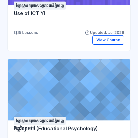
វិទ្យាស្ថានគរុកោសល្យរាជធានីភ្នំពេញ
Use of ICT YI
5 Lessons
Updated: Jul 2026
View Course
វិទ្យាស្ថានគរុកោសល្យរាជធានីភ្នំពេញ
ចិត្តវិទ្យាអប់រំ (Educational Psychology)