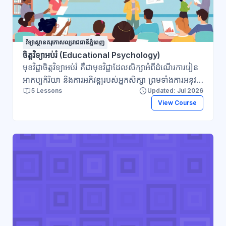
វិទ្យាស្ថានគរុកោសល្យរាជធានីភ្នំពេញ
ចិត្តវិទ្យាអប់រំ (Educational Psychology)
មុខវិជ្ជាចិត្តវិទ្យាអប់រំ គឺជាមុខវិជ្ជាដែលសិក្សាអំពីដំណើរការរៀន
អាកប្បកិរិយា និងការអភិវឌ្ឍរបស់អ្នកសិក្សា ព្រមទាំងការអនុវត្ត
5 Lessons
Updated: Jul 2026
ទ្រឹស្តីចិត្តវិទ្យាក្នុងការបង្រៀន។ មុខវិជ្ជានេះជួយឱ្យគ្រូយល់ដឹងពី
View Course
លក្ខណៈ និងតម្រូវការរបស់សិស្ស ជ្រើសរើសវិធីសាស្ត្រ
បង្រៀនសមស្រប បង្កើតបរិយាកាសរៀនប្រកបដោយ
ប្រសិទ្ធភាព និងវាយតម្លៃការរៀនបានត្រឹមត្រូវ។ ជារួម មុខវិជ្ជា
ចិត្តវិទ្យាអប់រំមានគោលបំណងលើកកម្ពស់គុណភាពនៃការ
បង្រៀន និងជំរុញការអភិវឌ្ឍសមត្ថភាពរបស់អ្នកសិក្សាឱ្យបាន
ពេញលេញ។