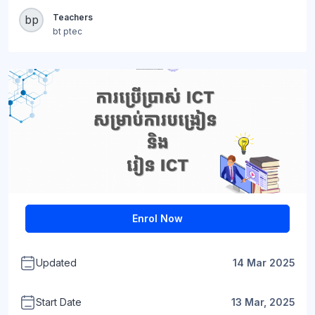
Blocks
Teachers
bp
bt ptec
+1
Blocks
Enrol Now
Updated
14 Mar 2025
Start Date
13 Mar, 2025